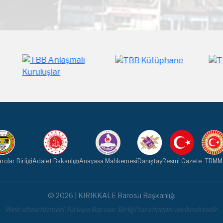
rolar Birliği
Adalet Bakanlığı
Anayasa Mahkemesi
Danıştay
Resmi Gazete
TBMM
© 2026 | KIRIKKALE Barosu Başkanlığı
Web sitesi hizmeti Türkiye Barolar Birliği tarafından verilmektedir.