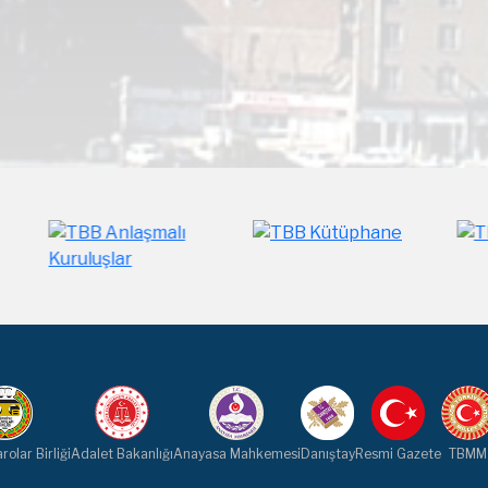
rolar Birliği
Adalet Bakanlığı
Anayasa Mahkemesi
Danıştay
Resmi Gazete
TBMM