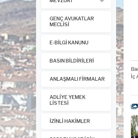
MEVZUAT
GENÇ AVUKATLAR
MECLİSİ
E-BİLGİ KANUNU
BASIN BİLDİRİLERİ
Ba
İç 
ANLAŞMALI FİRMALAR
ADLİYE YEMEK
LİSTESİ
İZİNLİ HAKİMLER